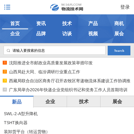
登录
首页
资讯
技术
产品
商机
企业
品牌
访谈
视频
展会
Search
沈阳推进全市邮政业高质量发展政策举措印发
山西局赴大同、临汾调研行业重点工作
西藏局联合自治区商务厅召开农牧区寄递物流体系建设工作协调推
进会
广东局举办2026年快递企业党组织书记和党务工作人员首期培训
班
企业
技术
展会
新品
SWL-2-A型升降机
TSHT换向器
装卸货平台（转运货物）